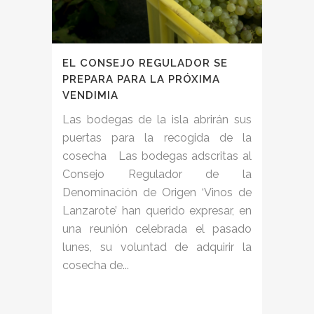
EL CONSEJO REGULADOR SE
PREPARA PARA LA PRÓXIMA
VENDIMIA
Las bodegas de la isla abrirán sus
puertas para la recogida de la
cosecha Las bodegas adscritas al
Consejo Regulador de la
Denominación de Origen ‘Vinos de
Lanzarote’ han querido expresar, en
una reunión celebrada el pasado
lunes, su voluntad de adquirir la
cosecha de...