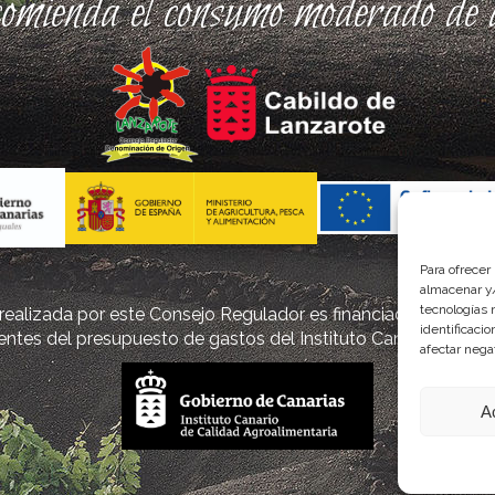
comienda el consumo moderado de a
Para ofrecer
almacenar y/
tecnologías 
ealizada por este Consejo Regulador es financiada, parcialm
identificaci
ntes del presupuesto de gastos del Instituto Canario de Cal
afectar nega
A