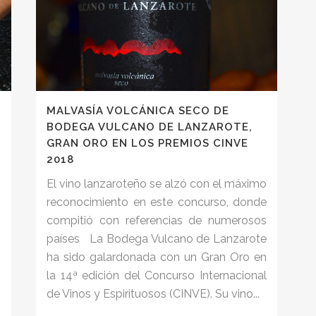
MALVASÍA VOLCÁNICA SECO DE
BODEGA VULCANO DE LANZAROTE,
GRAN ORO EN LOS PREMIOS CINVE
2018
El vino lanzaroteño se alzó con el máximo
reconocimiento en este concurso, donde
compitió con referencias de numerosos
países La Bodega Vulcano de Lanzarote
ha sido galardonada con un Gran Oro en
la 14ª edición del Concurso Internacional
de Vinos y Espirituosos (CINVE). Su vino...