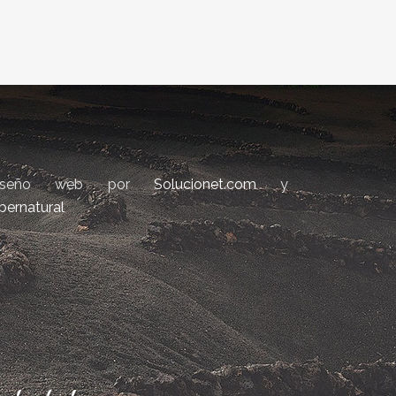
iseño web por
Solucionet.com
y
bernatural