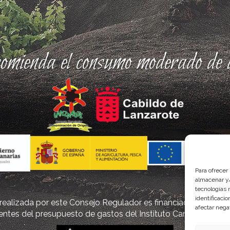
comienda el consumo moderado de a
Para ofrecer
almacenar y/
tecnologías 
identificaci
ealizada por este Consejo Regulador es financiada, parcialm
afectar nega
ntes del presupuesto de gastos del Instituto Canario de Cal