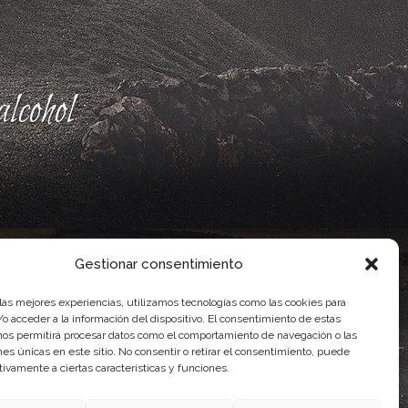
lcohol
Gestionar consentimiento
 las mejores experiencias, utilizamos tecnologías como las cookies para
o acceder a la información del dispositivo. El consentimiento de estas
nos permitirá procesar datos como el comportamiento de navegación o las
ones únicas en este sitio. No consentir o retirar el consentimiento, puede
ente, por el Gobierno de Canarias
tivamente a ciertas características y funciones.
idad Agroalimentaria