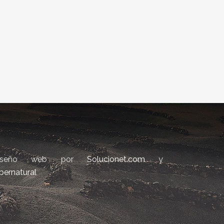
iseño web por
Solucionet.com
y
bernatural