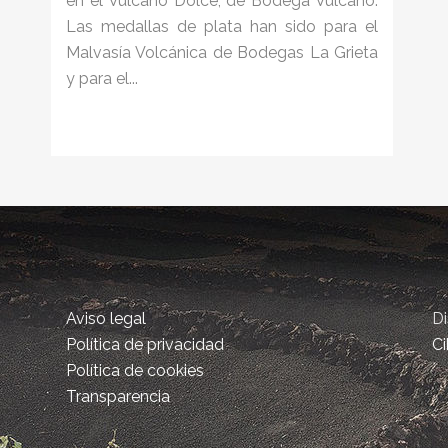
en el Vulcano Dolce, de Bodega Vulcano.
Las medallas de plata han sido para el
Malvasía Volcánica de Bodegas La Grieta
y para el...
Aviso legal
D
Política de privacidad
Ci
Política de cookies
Transparencia