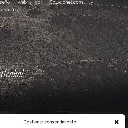
iseño web por
Solucionet.com
y
bernatural
lcohol
Gestionar consentimiento