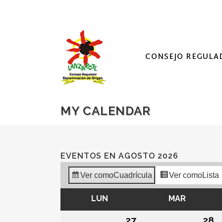
CONSEJO REGULA
MY CALENDAR
EVENTOS EN AGOSTO 2026
Ver como
Cuadrícula
Ver como
Lista
LUN
LUNES
MAR
MARTES
27
27/07/2026
28
2