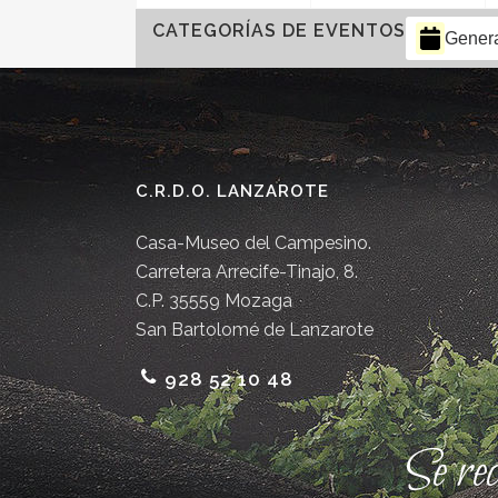
CATEGORÍAS DE EVENTOS
Gener
C.R.D.O. LANZAROTE
Casa-Museo del Campesino.
Carretera Arrecife-Tinajo, 8.
C.P. 35559 Mozaga
San Bartolomé de Lanzarote
928 52 10 48
Se re