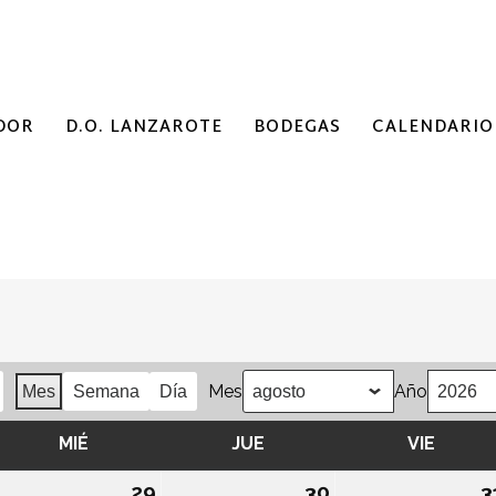
DOR
D.O. LANZAROTE
BODEGAS
CALENDARIO
Mes
Año
Mes
Semana
Día
MIÉ
MIÉRCOLES
JUE
JUEVES
VIE
VIERN
8/07/2026
29
29/07/2026
30
30/07/2026
3