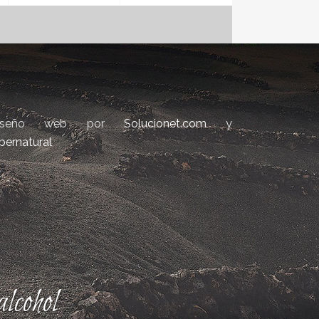
iseño web por
Solucionet.com
y
bernatural
lcohol