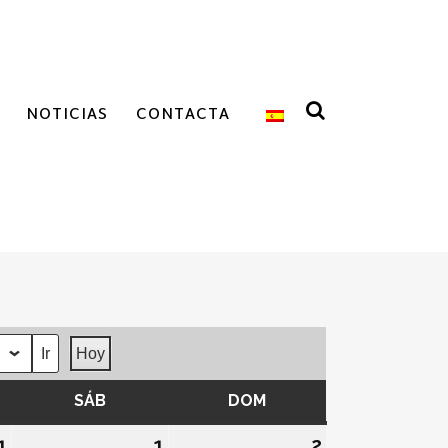
NOTICIAS
CONTACTA
Hoy
ES
SÁB
SÁBADO
DOM
DOMINGO
1
31/07/2026
1
01/08/2026
2
02/08/2026