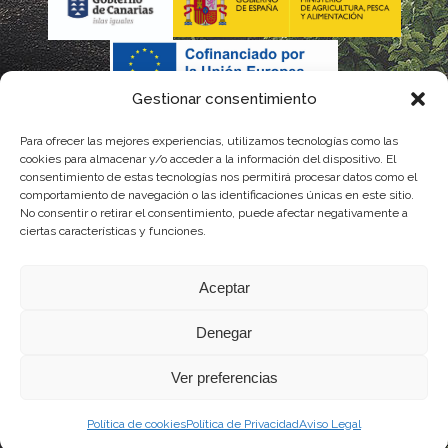
Gestionar consentimiento
Para ofrecer las mejores experiencias, utilizamos tecnologías como las
La gestión de la DOP Lanzarote realizada por este Consejo
cookies para almacenar y/o acceder a la información del dispositivo. El
consentimiento de estas tecnologías nos permitirá procesar datos como el
Regulador es financiada, parcialmente, por el Gobierno de
comportamiento de navegación o las identificaciones únicas en este sitio.
No consentir o retirar el consentimiento, puede afectar negativamente a
Canarias
ciertas características y funciones.
con fondos provenientes del presupuesto de gastos del
Aceptar
Instituto Canario de Calidad Agroalimentaria
Denegar
Ver preferencias
Política de cookies
Política de Privacidad
Aviso Legal