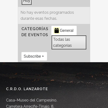
Hoy
No hay eventos programados
durante esas fechas.
CATEGORÍAS
General
DE EVENTOS
Todas las
categorías
Subscribe
C.R.D.O. LANZAROTE
Casa-Museo del Campesino.
Carretera Arrecife-Tinajo, 8.