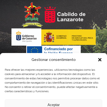
Gestionar consentimiento
Para ofrecer las mejores experiencias, utilizamos tecnologías como las
La gestión de la DOP Lanzarote realizada por este Consejo
cookies para almacenar y/o acceder a la información del dispositivo. El
consentimiento de estas tecnologías nos permitirá procesar datos como el
Regulador es financiada, parcialmente, por el Gobierno de
comportamiento de navegación o las identificaciones únicas en este sitio.
No consentir o retirar el consentimiento, puede afectar negativamente a
Canarias
ciertas características y funciones.
con fondos provenientes del presupuesto de gastos del
Aceptar
Instituto Canario de Calidad Agroalimentaria