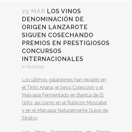
29 MAR
LOS VINOS
DENOMINACIÓN DE
ORIGEN LANZAROTE
SIGUEN COSECHANDO
PREMIOS EN PRESTIGIOSOS
CONCURSOS
INTERNACIONALES
in
Noticias
Los últimos galardones han recaído en
el Tinto Ariana, el Seco Colección y el
Malvasía Fermentado en Barrica de El
Grifo; así como en el Rubicón Moscatel
y en el Malvasía Naturalmente Dulce de
Stratvs