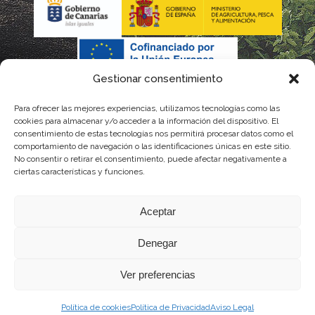
Gestionar consentimiento
Para ofrecer las mejores experiencias, utilizamos tecnologías como las
La gestión de la DOP Lanzarote realizada por este Consejo
cookies para almacenar y/o acceder a la información del dispositivo. El
consentimiento de estas tecnologías nos permitirá procesar datos como el
Regulador es financiada, parcialmente, por el Gobierno de
comportamiento de navegación o las identificaciones únicas en este sitio.
No consentir o retirar el consentimiento, puede afectar negativamente a
Canarias
ciertas características y funciones.
con fondos provenientes del presupuesto de gastos del
Aceptar
Instituto Canario de Calidad Agroalimentaria
Denegar
Ver preferencias
Política de cookies
Política de Privacidad
Aviso Legal