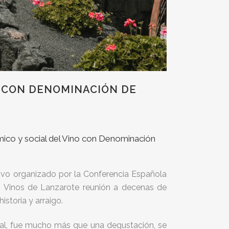
O CON DENOMINACIÓN DE
mico y social del Vino con Denominación
ivo organizado por la Conferencia Española
 Vinos de Lanzarote reunión a decenas de
storia y arraigo.
eral, fue mucho más que una degustación, se