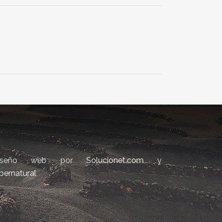
iseño web por
Solucionet.com
y
bernatural