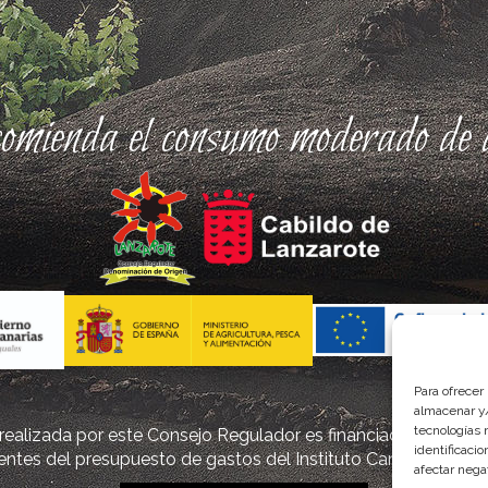
comienda el consumo moderado de a
Para ofrecer
almacenar y/
tecnologías 
ealizada por este Consejo Regulador es financiada, parcialm
identificaci
ntes del presupuesto de gastos del Instituto Canario de Cal
afectar nega