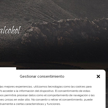
lcohol
Gestionar consentimiento
 las mejores experiencias, utilizamos tecnologías como las cookies para
o acceder a la información del dispositivo. El consentimiento de estas
nos permitirá procesar datos como el comportamiento de navegación o las
ente, por el Gobierno de Canarias
ones únicas en este sitio. No consentir o retirar el consentimiento, puede
idad Agroalimentaria
tivamente a ciertas características y funciones.