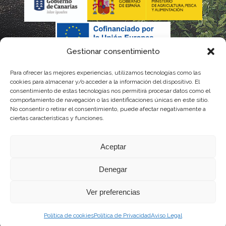
Gestionar consentimiento
Para ofrecer las mejores experiencias, utilizamos tecnologías como las
La gestión de la DOP Lanzarote realizada por este Consejo
cookies para almacenar y/o acceder a la información del dispositivo. El
consentimiento de estas tecnologías nos permitirá procesar datos como el
Regulador es financiada, parcialmente, por el Gobierno de
comportamiento de navegación o las identificaciones únicas en este sitio.
No consentir o retirar el consentimiento, puede afectar negativamente a
Canarias
ciertas características y funciones.
con fondos provenientes del presupuesto de gastos del
Aceptar
Instituto Canario de Calidad Agroalimentaria
Denegar
Ver preferencias
Política de cookies
Política de Privacidad
Aviso Legal