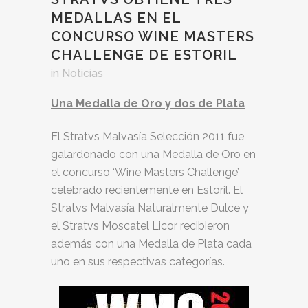
MEDALLAS EN EL
CONCURSO WINE MASTERS
CHALLENGE DE ESTORIL
in
Noticias
Una Medalla de Oro y dos de Plata
El Stratvs Malvasía Selección 2011 fue
galardonado con una Medalla de Oro en
el concurso ‘Wine Masters Challenge’
celebrado recientemente en Estoril. El
Stratvs Malvasía Naturalmente Dulce y
el Stratvs Moscatel Licor recibieron
además con una Medalla de Plata cada
uno en sus respectivas categorías.