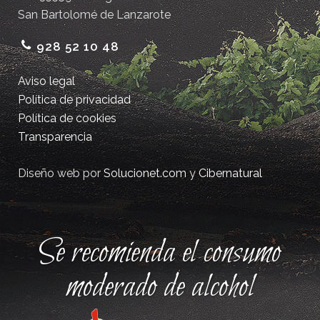
San Bartolomé de Lanzarote
928 52 10 48
Aviso legal
Política de privacidad
Política de cookies
Transparencia
Diseño web por
Solucionet.com
y
Cibernatural
Se recomienda el consumo
moderado de alcohol