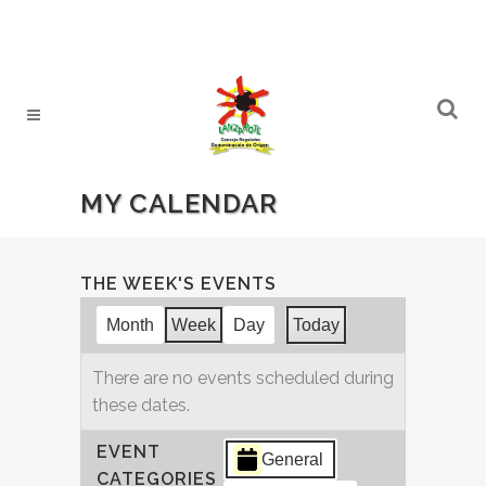
MY CALENDAR
THE WEEK'S EVENTS
Month
Week
Day
Today
There are no events scheduled during
these dates.
EVENT
General
CATEGORIES