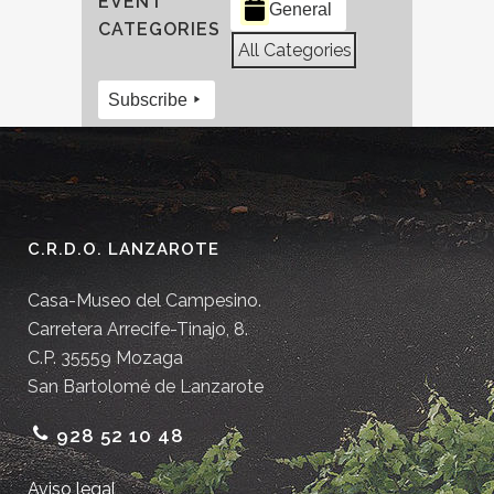
EVENT
General
CATEGORIES
All Categories
Subscribe
C.R.D.O. LANZAROTE
Casa-Museo del Campesino.
Carretera Arrecife-Tinajo, 8.
C.P. 35559 Mozaga
San Bartolomé de Lanzarote
928 52 10 48
Aviso legal