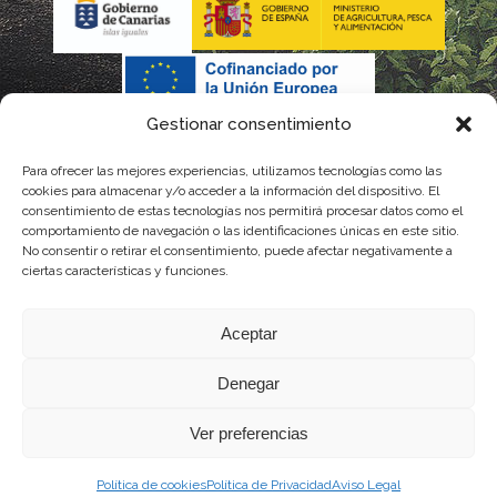
Gestionar consentimiento
Para ofrecer las mejores experiencias, utilizamos tecnologías como las
cookies para almacenar y/o acceder a la información del dispositivo. El
consentimiento de estas tecnologías nos permitirá procesar datos como el
comportamiento de navegación o las identificaciones únicas en este sitio.
No consentir o retirar el consentimiento, puede afectar negativamente a
La gestión de la DOP Lanzarote realizada por este Consejo Regulador es financiada,
ciertas características y funciones.
parcialmente, por el Gobierno de Canarias
Aceptar
con fondos provenientes del presupuesto de gastos del Instituto Canario de
Denegar
Calidad Agroalimentaria
Ver preferencias
Política de cookies
Política de Privacidad
Aviso Legal