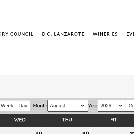
ORY COUNCIL
D.O. LANZAROTE
WINERIES
EV
Month
Year
Week
Day
Y
WED
WEDNESDAY
THU
THURSDAY
FRI
FRIDA
8/07/2026
29
29/07/2026
30
30/07/2026
3