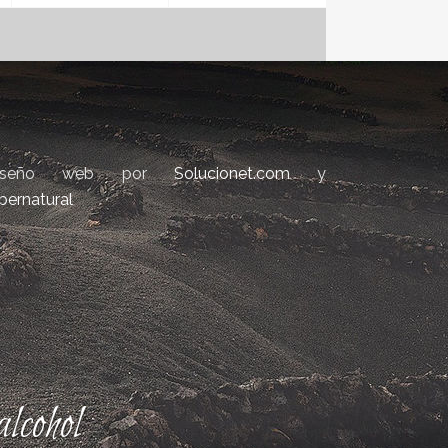
iseño web por
Solucionet.com
y
bernatural
lcohol