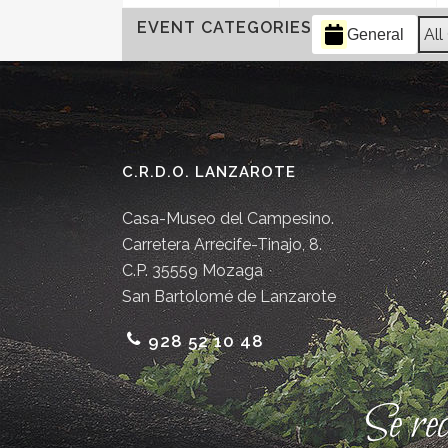
EVENT CATEGORIES
All
General
C.R.D.O. LANZAROTE
Casa-Museo del Campesino.
Carretera Arrecife-Tinajo, 8.
C.P. 35559 Mozaga
San Bartolomé de Lanzarote
928 52 10 48
Se re