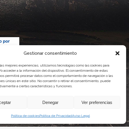
Gestionar consentimiento
 las mejores experiencias, utilizamos tecnologías como las cookies para
o acceder a la información del dispositivo. El consentimiento de estas
nos permitirá procesar datos como el comportamiento de navegación o las
ones únicas en este sitio. No consentir o retirar el consentimiento, puede
tivamente a ciertas características y funciones.
 Gobierno de Canarias
imentaria
ceptar
Denegar
Ver preferencias
Política de cookies
Política de Privacidad
Aviso Legal