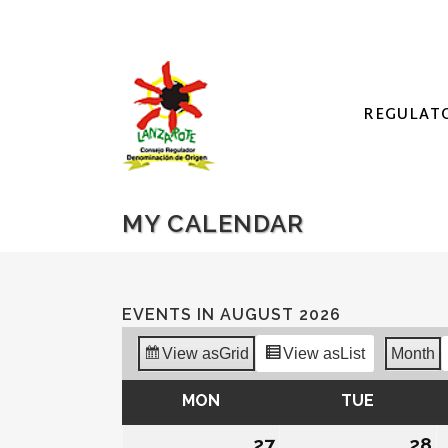
REGULAT
MY CALENDAR
EVENTS IN AUGUST 2026
View as
Grid
View as
List
Month
MON
MONDAY
TUE
TUESDA
27
27/07/2026
28
2