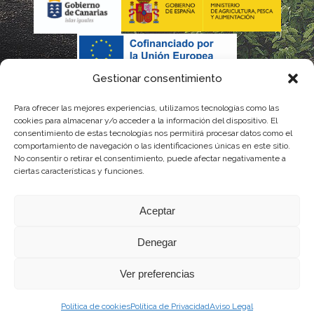
Gestionar consentimiento
Para ofrecer las mejores experiencias, utilizamos tecnologías como las
cookies para almacenar y/o acceder a la información del dispositivo. El
consentimiento de estas tecnologías nos permitirá procesar datos como el
comportamiento de navegación o las identificaciones únicas en este sitio.
No consentir o retirar el consentimiento, puede afectar negativamente a
La gestión de la DOP Lanzarote realizada por este Consejo Regulador es financiada,
ciertas características y funciones.
parcialmente, por el Gobierno de Canarias
Aceptar
con fondos provenientes del presupuesto de gastos del Instituto Canario de
Denegar
Calidad Agroalimentaria
Ver preferencias
Política de cookies
Política de Privacidad
Aviso Legal