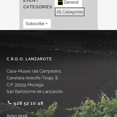
EVENT
General
CATEGORIES
All Categories
Subscribe
C.R.D.O. LANZAROTE
Casa-Museo del Campesino.
Carretera Arrecife-Tinajo, 8.
C.P. 35559 Mozaga
San Bartolomé de Lanzarote
928 52 10 48
Aviso legal