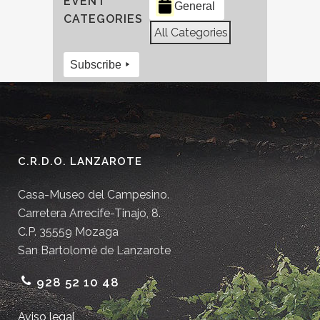
EVENT
General
CATEGORIES
All Categories
Subscribe
C.R.D.O. LANZAROTE
Casa-Museo del Campesino.
Carretera Arrecife-Tinajo, 8.
C.P. 35559 Mozaga
San Bartolomé de Lanzarote
928 52 10 48
Aviso legal