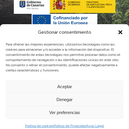
Gestionar consentimiento
Para ofrecer las mejores experiencias, utilizamos tecnologías como las
cookies para almacenar y/o acceder a la información del dispositivo. El
consentimiento de estas tecnologías nos permitirá procesar datos como el
comportamiento de navegación o las identificaciones únicas en este sitio.
No consentir o retirar el consentimiento, puede afectar negativamente a
La gestión de la DOP Lanzarote realizada por este Consejo Regulador es financiada,
ciertas características y funciones.
parcialmente, por el Gobierno de Canarias
Aceptar
con fondos provenientes del presupuesto de gastos del Instituto Canario de
Denegar
Calidad Agroalimentaria
Ver preferencias
Política de cookies
Política de Privacidad
Aviso Legal