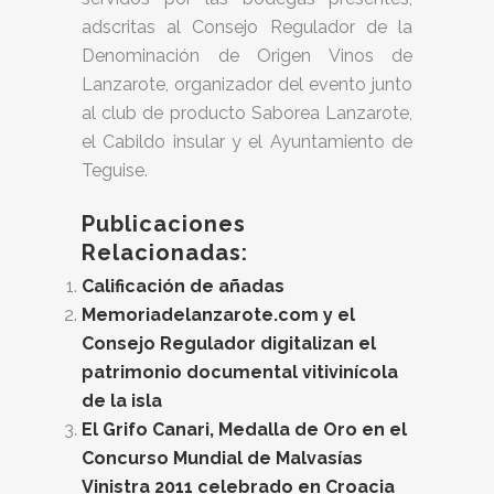
adscritas al Consejo Regulador de la
Denominación de Origen Vinos de
Lanzarote, organizador del evento junto
al club de producto Saborea Lanzarote,
el Cabildo insular y el Ayuntamiento de
Teguise.
Publicaciones
Relacionadas:
Calificación de añadas
Memoriadelanzarote.com y el
Consejo Regulador digitalizan el
patrimonio documental vitivinícola
de la isla
El Grifo Canari, Medalla de Oro en el
Concurso Mundial de Malvasías
Vinistra 2011 celebrado en Croacia