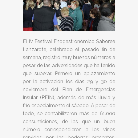
El IV Festival Enogastronómico Saborea
Lanzarote, celebrado el pasado fin de
semana, registró muy buenos números a
pesar de las adversidades que ha tenido
que superar. Primero un aplazamiento
por la activación los días 29 y 30 de
noviembre del Plan de Emergencias
Insular (PEIN), además de más lluvia y
frío especialmente el sábado. A pesar de
todo, se contabilizaron más de 61.000
consumiciones, de las que un buen
número correspondieron a los vinos
servidos por las bodegas presentes,