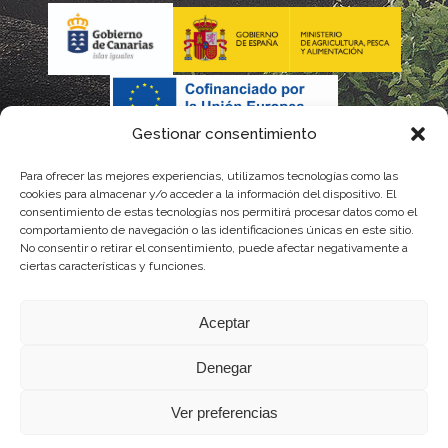
Gestionar consentimiento
Para ofrecer las mejores experiencias, utilizamos tecnologías como las
La gestión de la DOP Lanzarote realizada por este Consejo
cookies para almacenar y/o acceder a la información del dispositivo. El
consentimiento de estas tecnologías nos permitirá procesar datos como el
Regulador es financiada, parcialmente, por el Gobierno de
comportamiento de navegación o las identificaciones únicas en este sitio.
No consentir o retirar el consentimiento, puede afectar negativamente a
Canarias
ciertas características y funciones.
con fondos provenientes del presupuesto de gastos del
Aceptar
Instituto Canario de Calidad Agroalimentaria
Denegar
Ver preferencias