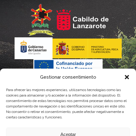
Gestionar consentimiento
Para ofrecer las mejores experiencias, utilizamos tecnologías como las
La gestión de la DOP Lanzarote realizada por este Consejo
cookies para almacenar y/o acceder a la información del dispositivo. El
consentimiento de estas tecnologías nos permitirá procesar datos como el
Regulador es financiada, parcialmente, por el Gobierno de
comportamiento de navegación o las identificaciones únicas en este sitio.
No consentir o retirar el consentimiento, puede afectar negativamente a
Canarias
ciertas características y funciones.
con fondos provenientes del presupuesto de gastos del
Aceptar