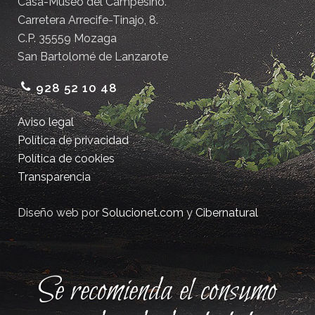
Casa-Museo del Campesino.
Carretera Arrecife-Tinajo, 8.
C.P. 35559 Mozaga
San Bartolomé de Lanzarote
928 52 10 48
Aviso legal
Política de privacidad
Política de cookies
Transparencia
Diseño web por
Solucionet.com
y
Cibernatural
Se recomienda el consumo