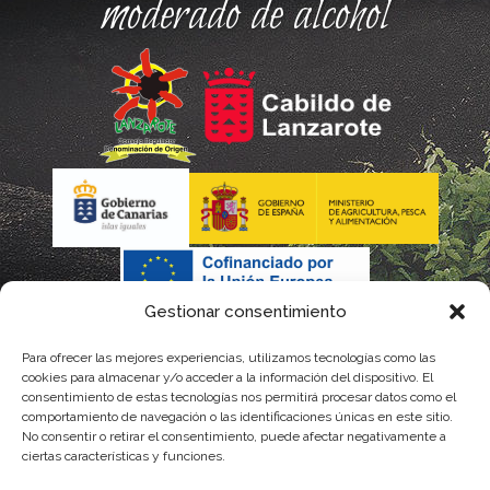
moderado de alcohol
Gestionar consentimiento
Para ofrecer las mejores experiencias, utilizamos tecnologías como las
La gestión de la DOP Lanzarote realizada por este Consejo
cookies para almacenar y/o acceder a la información del dispositivo. El
consentimiento de estas tecnologías nos permitirá procesar datos como el
Regulador es financiada, parcialmente, por el Gobierno de
comportamiento de navegación o las identificaciones únicas en este sitio.
No consentir o retirar el consentimiento, puede afectar negativamente a
Canarias
ciertas características y funciones.
con fondos provenientes del presupuesto de gastos del