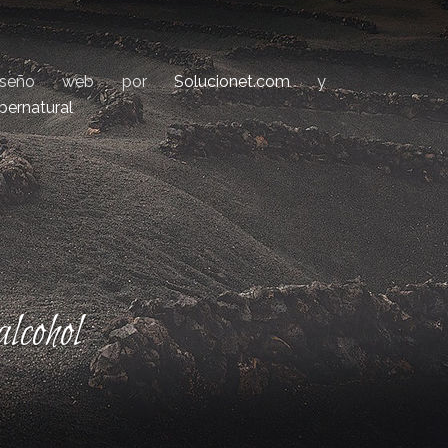
iseño web por
Solucionet.com
y
bernatural
lcohol