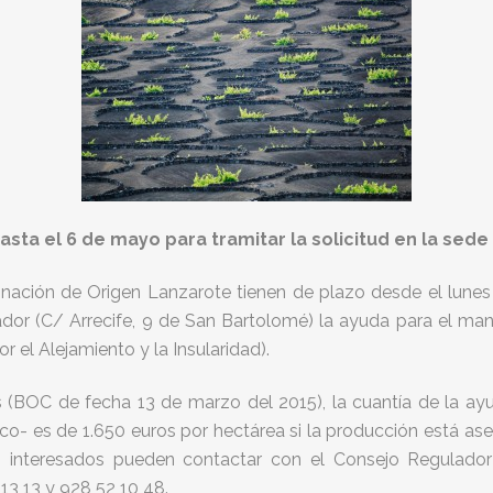
asta el 6 de mayo para tramitar la solicitud en la sed
ominación de Origen Lanzarote tienen de plazo desde el lun
ador (C/ Arrecife, 9 de San Bartolomé) la ayuda para el mant
 el Alejamiento y la Insularidad).
as (BOC de fecha 13 de marzo del 2015), la cuantía de la 
o- es de 1.650 euros por hectárea si la producción está ase
s interesados pueden contactar con el Consejo Regulado
13 13 y 928 52 10 48.