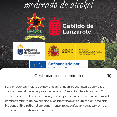
moderado de alcohol
Gestionar consentimiento
Para ofrecer las mejores experiencias, utilizamos tecnologías como las
La gestión de la DOP Lanzarote realizada por este Consejo
cookies para almacenar y/o acceder a la información del dispositivo. El
consentimiento de estas tecnologías nos permitirá procesar datos como el
Regulador es financiada, parcialmente, por el Gobierno de
comportamiento de navegación o las identificaciones únicas en este sitio.
No consentir o retirar el consentimiento, puede afectar negativamente a
Canarias
ciertas características y funciones.