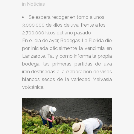
in
Noticias
Se espera recoger en torno a unos
3.000.000 de kilos de uva, frente a los
2.700.000 kilos del año pasado
En el día de ayer, Bodegas La Florida dio
por iniciada oficialmente la vendimia en
Lanzarote. Tal y como informa la propia
bodega, las primeras partidas de uva
irán destinadas a la elaboración de vinos
blancos secos de la variedad Malvasía
volcánica.