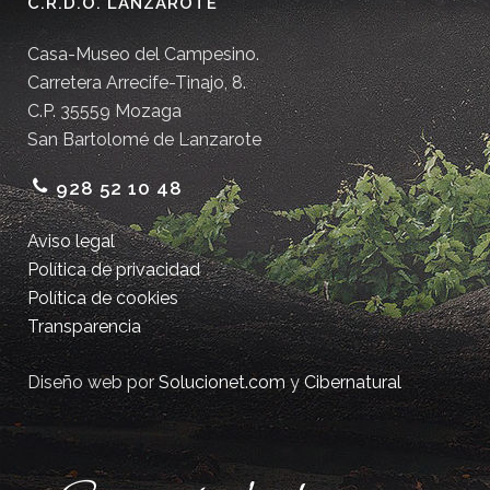
C.R.D.O. LANZAROTE
Casa-Museo del Campesino.
Carretera Arrecife-Tinajo, 8.
C.P. 35559 Mozaga
San Bartolomé de Lanzarote
928 52 10 48
Aviso legal
Política de privacidad
Política de cookies
Transparencia
Diseño web por
Solucionet.com
y
Cibernatural