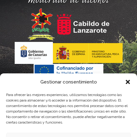
Gestionar consentimiento
Para ofrecer las mejores experiencias, utilizamos tecnologías como las
La gestión de la DOP Lanzarote realizada por este Consejo
cookies para almacenar y/o acceder a la información del dispositivo. El
consentimiento de estas tecnologías nos permitirá procesar datos como el
Regulador es financiada, parcialmente, por el Gobierno de
comportamiento de navegación o las identificaciones únicas en este sitio.
No consentir o retirar el consentimiento, puede afectar negativamente a
Canarias
ciertas características y funciones.
con fondos provenientes del presupuesto de gastos del