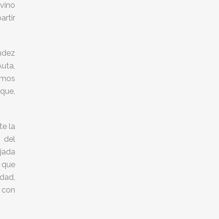
vino
rtir
ández
Auta,
timos
 que,
e la
 del
jada
 que
dad,
 con