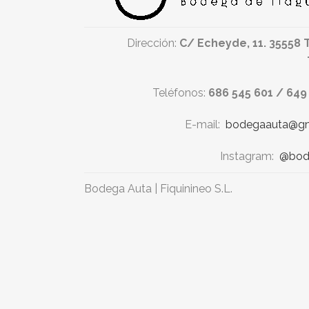
Dirección:
C/ Echeyde, 11. 35558 
Teléfonos:
686 545 601 / 649
E-mail:
bodegaauta@gm
Instagram:
@bod
Bodega Auta | Fiquinineo S.L.