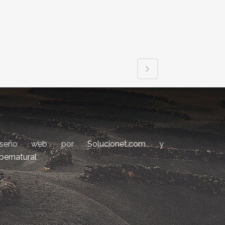
iseño web por
Solucionet.com
y
bernatural