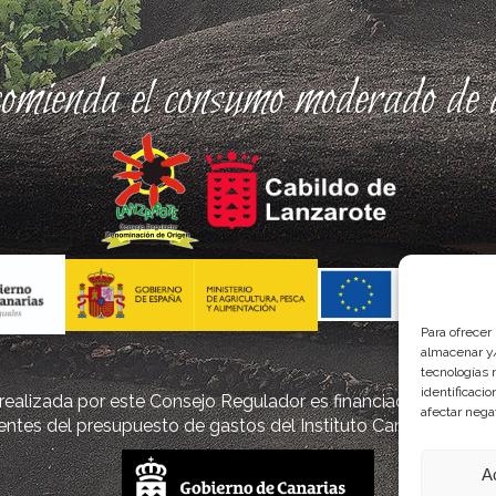
comienda el consumo moderado de a
Para ofrecer
almacenar y/
tecnologías 
identificaci
ealizada por este Consejo Regulador es financiada, parcialm
afectar nega
ntes del presupuesto de gastos del Instituto Canario de Cal
A