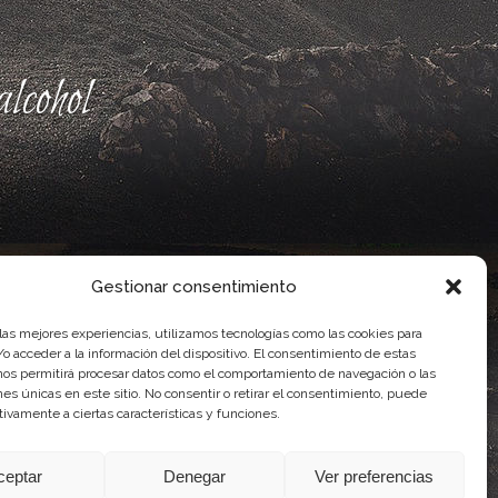
lcohol
Gestionar consentimiento
 las mejores experiencias, utilizamos tecnologías como las cookies para
o acceder a la información del dispositivo. El consentimiento de estas
nos permitirá procesar datos como el comportamiento de navegación o las
ones únicas en este sitio. No consentir o retirar el consentimiento, puede
ente, por el Gobierno de Canarias
tivamente a ciertas características y funciones.
idad Agroalimentaria
ceptar
Denegar
Ver preferencias