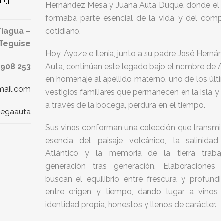
Hernández Mesa y Juana Auta Duque, donde el 
formaba parte esencial de la vida y del compa
Tiagua –
cotidiano.
Teguise
Hoy, Ayoze e Ilenia, junto a su padre José Hern
 908 253
Auta, continúan este legado bajo el nombre de 
en homenaje al apellido materno, uno de los úl
ail.com
vestigios familiares que permanecen en la isla y
a través de la bodega, perdura en el tiempo.
egaauta
Sus vinos conforman una colección que transmit
esencia del paisaje volcánico, la salinidad
Atlántico y la memoria de la tierra traba
generación tras generación. Elaboraciones
buscan el equilibrio entre frescura y profundi
entre origen y tiempo, dando lugar a vinos
identidad propia, honestos y llenos de carácter.