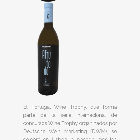
El Portugal Wine Trophy, que forma
parte de la serie internacional de
concursos Wine Trophy organizados por
Deutsche Wein Marketing (DWM), se
celebró en Lisboa, el pasado mes los