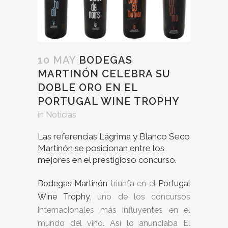
10 MAY
BODEGAS
MARTINÓN CELEBRA SU
DOBLE ORO EN EL
PORTUGAL WINE TROPHY
in
Noticias
Las referencias Lágrima y Blanco Seco
Martinón se posicionan entre los
mejores en el prestigioso concurso.
Bodegas Martinón
triunfa en el
Portugal
Wine Trophy
, uno de los concursos
internacionales más influyentes en el
mundo del vino. Así lo anunciaba El