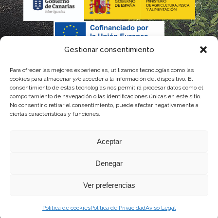
Gestionar consentimiento
Para ofrecer las mejores experiencias, utilizamos tecnologías como las
La gestión de la DOP Lanzarote realizada por este Consejo
cookies para almacenar y/o acceder a la información del dispositivo. El
consentimiento de estas tecnologías nos permitirá procesar datos como el
Regulador es financiada, parcialmente, por el Gobierno de
comportamiento de navegación o las identificaciones únicas en este sitio.
No consentir o retirar el consentimiento, puede afectar negativamente a
Canarias
ciertas características y funciones.
con fondos provenientes del presupuesto de gastos del
Aceptar
Instituto Canario de Calidad Agroalimentaria
Denegar
Ver preferencias
Política de cookies
Política de Privacidad
Aviso Legal