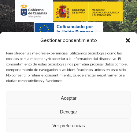
Gestionar consentimiento
Para ofrecer las mejores experiencias, utilizamos tecnologías como las
La gestión de la DOP Lanzarote realizada por este Consejo
cookies para almacenar y/o acceder a la información del dispositivo. El
consentimiento de estas tecnologías nos permitirá procesar datos como el
Regulador es financiada, parcialmente, por el Gobierno de
comportamiento de navegación o las identificaciones únicas en este sitio.
No consentir o retirar el consentimiento, puede afectar negativamente a
Canarias
ciertas características y funciones.
con fondos provenientes del presupuesto de gastos del
Aceptar
Instituto Canario de Calidad Agroalimentaria
Denegar
Ver preferencias