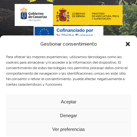
Gestionar consentimiento
Para ofrecer las mejores experiencias, utilizamos tecnologías como las
La gestión de la DOP Lanzarote realizada por este Consejo
cookies para almacenar y/o acceder a la información del dispositivo. El
consentimiento de estas tecnologías nos permitirá procesar datos como el
Regulador es financiada, parcialmente, por el Gobierno de
comportamiento de navegación o las identificaciones únicas en este sitio.
No consentir o retirar el consentimiento, puede afectar negativamente a
Canarias
ciertas características y funciones.
con fondos provenientes del presupuesto de gastos del
Aceptar
Instituto Canario de Calidad Agroalimentaria
Denegar
Ver preferencias