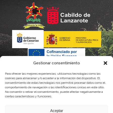
Gestionar consentimiento
Para ofrecer las mejores experiencias, utilizamos tecnologías como las
La gestión de la DOP Lanzarote realizada por este Consejo
cookies para almacenar y/o acceder a la información del dispositivo. El
consentimiento de estas tecnologías nos permitirá procesar datos como el
Regulador es financiada, parcialmente, por el Gobierno de
comportamiento de navegación o las identificaciones únicas en este sitio.
No consentir o retirar el consentimiento, puede afectar negativamente a
Canarias
ciertas características y funciones.
con fondos provenientes del presupuesto de gastos del
Aceptar
Instituto Canario de Calidad Agroalimentaria