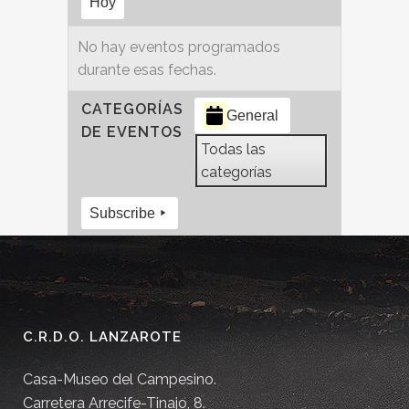
Hoy
No hay eventos programados
durante esas fechas.
CATEGORÍAS
General
DE EVENTOS
Todas las
categorías
Subscribe
C.R.D.O. LANZAROTE
Casa-Museo del Campesino.
Carretera Arrecife-Tinajo, 8.