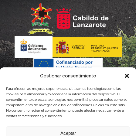
Gestionar consentimiento
Para ofrecer las mejores experiencias, utilizamos tecnologías como las
La gestión de la DOP Lanzarote realizada por este Consejo
cookies para almacenar y/o acceder a la información del dispositivo. El
consentimiento de estas tecnologías nos permitirá procesar datos como el
Regulador es financiada, parcialmente, por el Gobierno de
comportamiento de navegación o las identificaciones únicas en este sitio.
No consentir o retirar el consentimiento, puede afectar negativamente a
Canarias
ciertas características y funciones.
con fondos provenientes del presupuesto de gastos del
Aceptar
Instituto Canario de Calidad Agroalimentaria