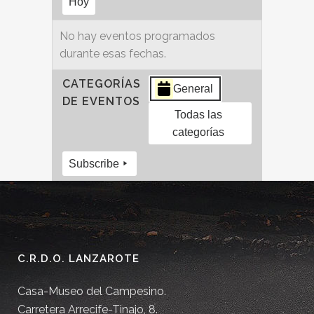
Hoy
No hay eventos programados
durante esas fechas.
CATEGORÍAS
General
DE EVENTOS
Todas las
categorías
Subscribe
C.R.D.O. LANZAROTE
Casa-Museo del Campesino.
Carretera Arrecife-Tinajo, 8.