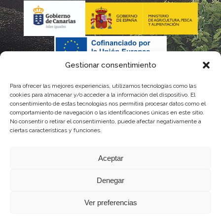
Gestionar consentimiento
Para ofrecer las mejores experiencias, utilizamos tecnologías como las
La gestión de la DOP Lanzarote realizada por este Consejo
cookies para almacenar y/o acceder a la información del dispositivo. El
consentimiento de estas tecnologías nos permitirá procesar datos como el
Regulador es financiada, parcialmente, por el Gobierno de
comportamiento de navegación o las identificaciones únicas en este sitio.
No consentir o retirar el consentimiento, puede afectar negativamente a
Canarias
ciertas características y funciones.
con fondos provenientes del presupuesto de gastos del
Aceptar
Instituto Canario de Calidad Agroalimentaria
Denegar
Ver preferencias