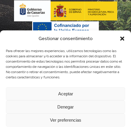
Gestionar consentimiento
Para ofrecer las mejores experiencias, utilizamos tecnologías como las
La gestión de la DOP Lanzarote realizada por este Consejo
cookies para almacenar y/o acceder a la información del dispositivo. El
consentimiento de estas tecnologías nos permitirá procesar datos como el
Regulador es financiada, parcialmente, por el Gobierno de
comportamiento de navegación o las identificaciones únicas en este sitio.
No consentir o retirar el consentimiento, puede afectar negativamente a
Canarias
ciertas características y funciones.
con fondos provenientes del presupuesto de gastos del
Aceptar
Instituto Canario de Calidad Agroalimentaria
Denegar
Ver preferencias