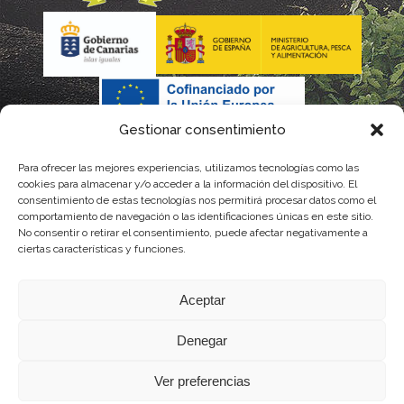
Gestionar consentimiento
Para ofrecer las mejores experiencias, utilizamos tecnologías como las
La gestión de la DOP Lanzarote realizada por este Consejo
cookies para almacenar y/o acceder a la información del dispositivo. El
consentimiento de estas tecnologías nos permitirá procesar datos como el
Regulador es financiada, parcialmente, por el Gobierno de
comportamiento de navegación o las identificaciones únicas en este sitio.
No consentir o retirar el consentimiento, puede afectar negativamente a
Canarias
ciertas características y funciones.
con fondos provenientes del presupuesto de gastos del
Aceptar
Instituto Canario de Calidad Agroalimentaria
Denegar
Ver preferencias