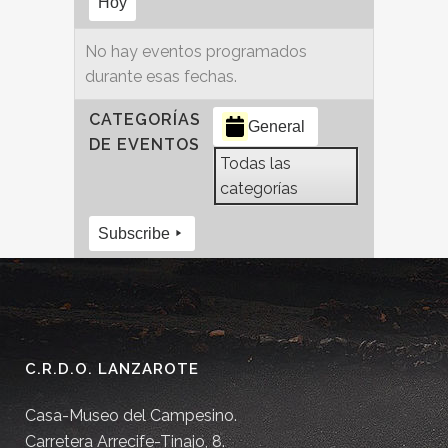
Hoy
No hay eventos programados
durante esas fechas.
CATEGORÍAS
General
DE EVENTOS
Todas las
categorías
Subscribe
C.R.D.O. LANZAROTE
Casa-Museo del Campesino.
Carretera Arrecife-Tinajo, 8.