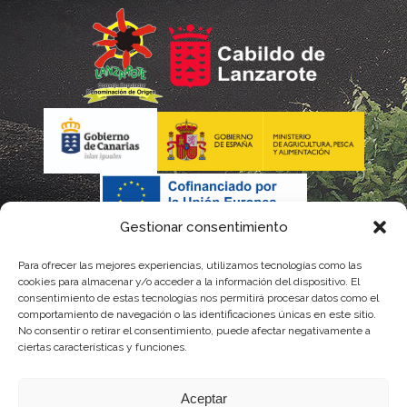
Gestionar consentimiento
Para ofrecer las mejores experiencias, utilizamos tecnologías como las
La gestión de la DOP Lanzarote realizada por este Consejo
cookies para almacenar y/o acceder a la información del dispositivo. El
consentimiento de estas tecnologías nos permitirá procesar datos como el
Regulador es financiada, parcialmente, por el Gobierno de
comportamiento de navegación o las identificaciones únicas en este sitio.
No consentir o retirar el consentimiento, puede afectar negativamente a
Canarias
ciertas características y funciones.
con fondos provenientes del presupuesto de gastos del
Aceptar
Instituto Canario de Calidad Agroalimentaria