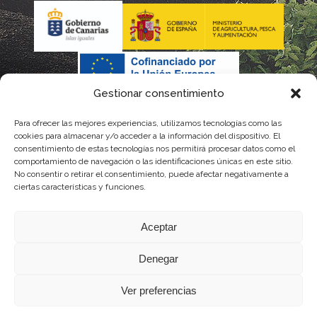
Gestionar consentimiento
Para ofrecer las mejores experiencias, utilizamos tecnologías como las
La gestión de la DOP Lanzarote realizada por este Consejo
cookies para almacenar y/o acceder a la información del dispositivo. El
consentimiento de estas tecnologías nos permitirá procesar datos como el
Regulador es financiada, parcialmente, por el Gobierno de
comportamiento de navegación o las identificaciones únicas en este sitio.
No consentir o retirar el consentimiento, puede afectar negativamente a
Canarias
ciertas características y funciones.
con fondos provenientes del presupuesto de gastos del
Aceptar
Instituto Canario de Calidad Agroalimentaria
Denegar
Ver preferencias