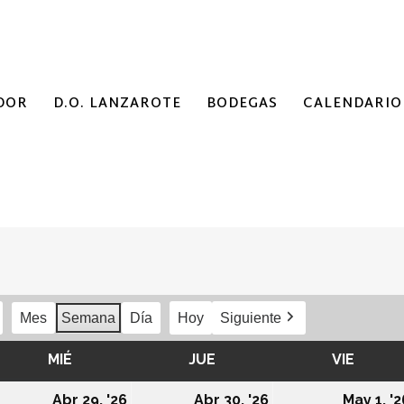
DOR
D.O. LANZAROTE
BODEGAS
CALENDARIO
Mes
Semana
Día
Hoy
Siguiente
MIÉ
MIÉRCOLES
JUE
JUEVES
VIE
VIERN
8/04/2026
29/04/2026
30/04/2026
Abr 29, '26
Abr 30, '26
May 1, '2