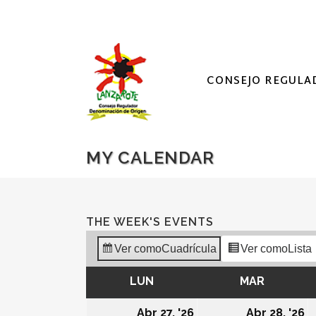
CONSEJO REGULA
MY CALENDAR
THE WEEK'S EVENTS
Ver como
Cuadrícula
Ver como
Lista
LUN
LUNES
MAR
MARTES
27/04/2026
2
Abr 27, '26
Abr 28, '26