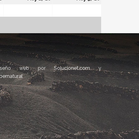
iseño web por
Solucionet.com
y
bernatural