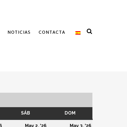
NOTICIAS
CONTACTA
ES
SÁB
SÁBADO
DOM
DOMINGO
01/05/2026
02/05/2026
03/05/2026
6
May 2, '26
May 3, '26