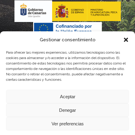
Gestionar consentimiento
Para ofrecer las mejores experiencias, utilizamos tecnologías como las
La gestión de la DOP Lanzarote realizada por este Consejo
cookies para almacenar y/o acceder a la información del dispositivo. El
consentimiento de estas tecnologías nos permitirá procesar datos como el
Regulador es financiada, parcialmente, por el Gobierno de
comportamiento de navegación o las identificaciones únicas en este sitio.
No consentir o retirar el consentimiento, puede afectar negativamente a
Canarias
ciertas características y funciones.
con fondos provenientes del presupuesto de gastos del
Aceptar
Instituto Canario de Calidad Agroalimentaria
Denegar
Ver preferencias