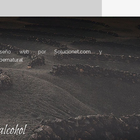
iseño web por
Solucionet.com
y
bernatural
lcohol