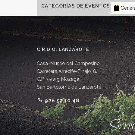
CATEGORÍAS DE EVENTOS
Gener
C.R.D.O. LANZAROTE
Casa-Museo del Campesino.
Carretera Arrecife-Tinajo, 8.
C.P. 35559 Mozaga
San Bartolomé de Lanzarote
928 52 10 48
Se re