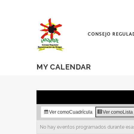
CONSEJO REGULA
MY CALENDAR
Ver como
Cuadrícula
Ver como
Lista
No hay eventos programados durante esas