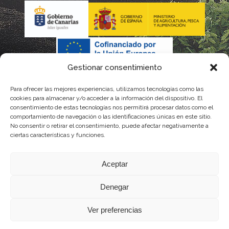
Gestionar consentimiento
Para ofrecer las mejores experiencias, utilizamos tecnologías como las
La gestión de la DOP Lanzarote realizada por este Consejo
cookies para almacenar y/o acceder a la información del dispositivo. El
consentimiento de estas tecnologías nos permitirá procesar datos como el
Regulador es financiada, parcialmente, por el Gobierno de
comportamiento de navegación o las identificaciones únicas en este sitio.
No consentir o retirar el consentimiento, puede afectar negativamente a
Canarias
ciertas características y funciones.
con fondos provenientes del presupuesto de gastos del
Aceptar
Instituto Canario de Calidad Agroalimentaria
Denegar
Ver preferencias