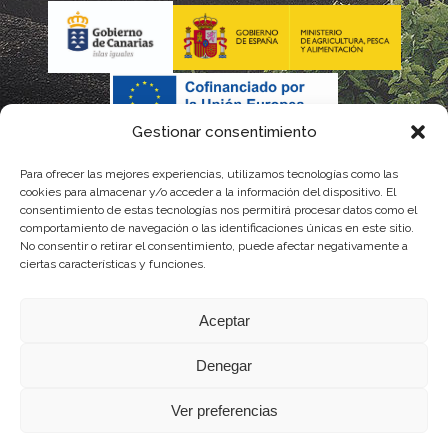
Gestionar consentimiento
Para ofrecer las mejores experiencias, utilizamos tecnologías como las
La gestión de la DOP Lanzarote realizada por este Consejo
cookies para almacenar y/o acceder a la información del dispositivo. El
consentimiento de estas tecnologías nos permitirá procesar datos como el
Regulador es financiada, parcialmente, por el Gobierno de
comportamiento de navegación o las identificaciones únicas en este sitio.
No consentir o retirar el consentimiento, puede afectar negativamente a
Canarias
ciertas características y funciones.
con fondos provenientes del presupuesto de gastos del
Aceptar
Instituto Canario de Calidad Agroalimentaria
Denegar
Ver preferencias