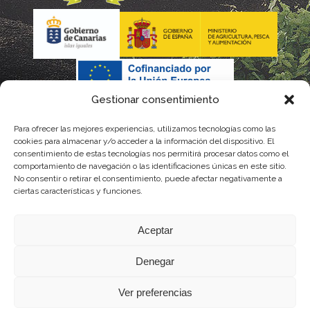
Gestionar consentimiento
Para ofrecer las mejores experiencias, utilizamos tecnologías como las
La gestión de la DOP Lanzarote realizada por este Consejo
cookies para almacenar y/o acceder a la información del dispositivo. El
consentimiento de estas tecnologías nos permitirá procesar datos como el
Regulador es financiada, parcialmente, por el Gobierno de
comportamiento de navegación o las identificaciones únicas en este sitio.
No consentir o retirar el consentimiento, puede afectar negativamente a
Canarias
ciertas características y funciones.
con fondos provenientes del presupuesto de gastos del
Aceptar
Instituto Canario de Calidad Agroalimentaria
Denegar
Ver preferencias