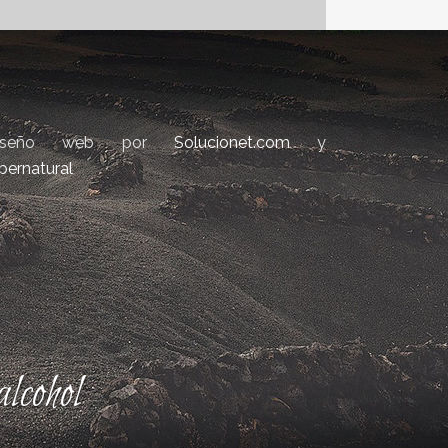
iseño web por
Solucionet.com
y
bernatural
lcohol