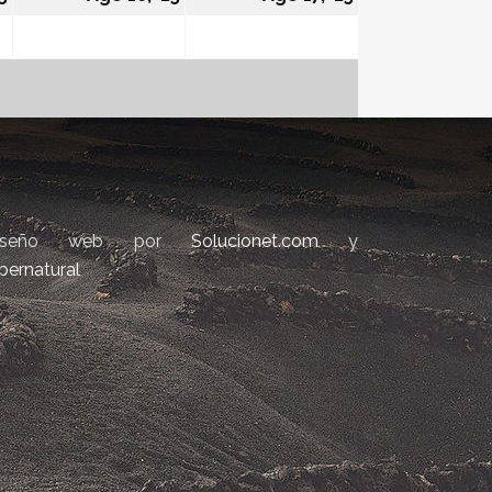
iseño web por
Solucionet.com
y
bernatural