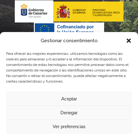
Gestionar consentimiento
Para ofrecer las mejores experiencias, utilizamos tecnologías como las
La gestión de la DOP Lanzarote realizada por este Consejo
cookies para almacenar y/o acceder a la información del dispositivo. El
consentimiento de estas tecnologías nos permitirá procesar datos como el
Regulador es financiada, parcialmente, por el Gobierno de
comportamiento de navegación o las identificaciones únicas en este sitio.
No consentir o retirar el consentimiento, puede afectar negativamente a
Canarias
ciertas características y funciones.
con fondos provenientes del presupuesto de gastos del
Aceptar
Instituto Canario de Calidad Agroalimentaria
Denegar
Ver preferencias