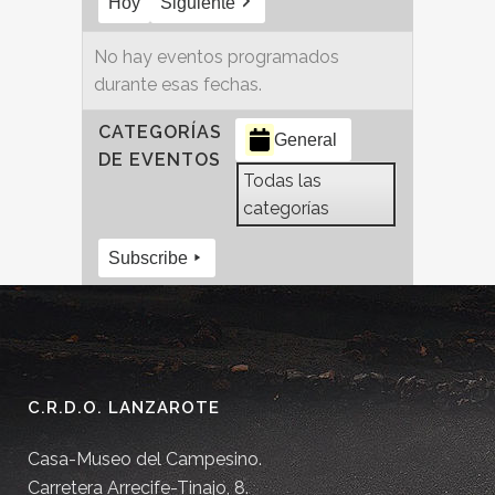
Hoy
Siguiente
No hay eventos programados
durante esas fechas.
CATEGORÍAS
General
DE EVENTOS
Todas las
categorías
Subscribe
C.R.D.O. LANZAROTE
Casa-Museo del Campesino.
Carretera Arrecife-Tinajo, 8.