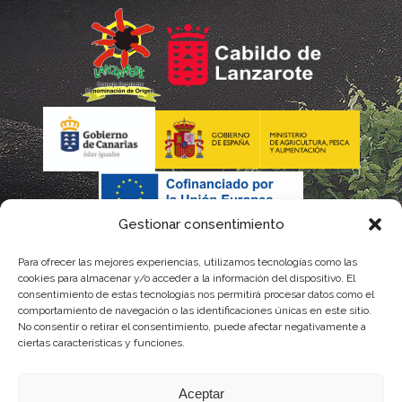
Gestionar consentimiento
Para ofrecer las mejores experiencias, utilizamos tecnologías como las
La gestión de la DOP Lanzarote realizada por este Consejo
cookies para almacenar y/o acceder a la información del dispositivo. El
consentimiento de estas tecnologías nos permitirá procesar datos como el
Regulador es financiada, parcialmente, por el Gobierno de
comportamiento de navegación o las identificaciones únicas en este sitio.
No consentir o retirar el consentimiento, puede afectar negativamente a
Canarias
ciertas características y funciones.
con fondos provenientes del presupuesto de gastos del
Aceptar
Instituto Canario de Calidad Agroalimentaria