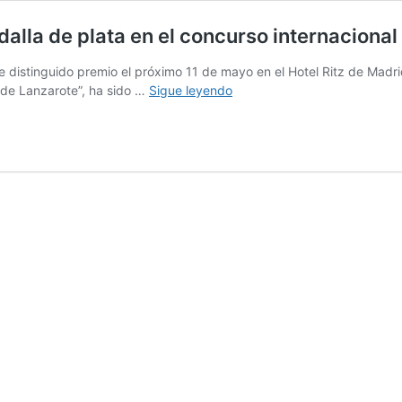
dalla de plata en el concurso internacional
te distinguido premio el próximo 11 de mayo en el Hotel Ritz de Madr
‘La
 de Lanzarote”, ha sido …
Sigue leyendo
Grieta
Malvasía
Volcánica
2014’,
medalla
de
plata
en
el
concurso
internacional
de
vinos
CINVE
de
Valladolid