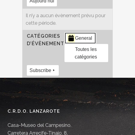
Aujourd’hui
Il n’y a aucun évènement prévu pour
cette période.
CATÉGORIES
General
D’ÉVÈNEMENT
Toutes les
catégories
Subscribe
C.R.D.O. LANZAROTE
Casa-Museo del Campesino.
Carretera Arrecife-Tinajo, 8.